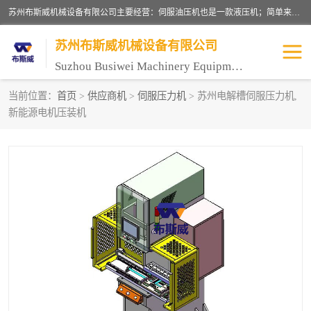
苏州布斯威机械设备有限公司主要经营：伺服油压机也是一款液压机；简单来说，传统的油压机，选用的是普通电机，普通电机容易发热，容易烧坏。伺服油压机采用先进的伺服电机，一般选用汇川 、日本大金、台达等品牌。伺服电机配套伺服泵还有伺服驱动器等部件，这样机器的电机过热，能耗的控制、机器工作的噪音都得到了完美的解决。
苏州布斯威机械设备有限公司
Suzhou Busiwei Machinery Equipment Co., Ltd.
当前位置：
首页
>
供应商机
>
伺服压力机
> 苏州电解槽伺服压力机,
新能源电机压装机
单柱油压机-C型油压机
四柱油压机
数控油压机-伺服油压机
伺服压力机-电子压力机
气压机-气动压床
精密伺服压力机
伺服压力机