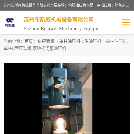
苏州布斯威机械设备有限公司主要经营：伺服油压机也是一款液压机；简单来说，传统的油压机，选用的是普通电机，普通电机容易发热，容易烧坏。伺服油压机采用先进的伺服电机，一般选用汇川 、日本大金、台达等品牌。伺服电机配套伺服泵还有伺服驱动器等部件，这样机器的电机过热，能耗的控制、机器工作的噪音都得到了完美的解决。
苏州布斯威机械设备有限公司
Suzhou Busiwei Machinery Equipment Co., Ltd.
当前位置：
首页
>
供应商机
>
单柱油压机-C型油压机
> 单柱油压机,
单柱C型压装机,落地式伺服油压机
单柱油压机-C型油压机
四柱油压机
数控油压机-伺服油压机
伺服压力机-电子压力机
气压机-气动压床
精密伺服压力机
伺服压力机