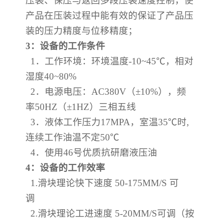
压装、保压与返回多段压装速度控制，使
产品在压装过程中能有效的保证了产品压
装的压力精度与位移精度；
3
：设备的工作条件
1
．工作环境：环境温度
-10~45℃
，相对
湿度
40~80%
2
．电源电压：
AC380V
（
±10%
），频
率
50HZ
（
±1HZ
）三相五线
3
．液体工作压力
17MPA
，室温
35℃
时
,
连续工作油温不定
50℃
4
．使用
46
号优质抗研磨液压油
4
：设备的工作效率
1.
滑块理论快下速度
50-175MM/S
可
调
2.
滑块理论工进速度
5-20MM/S
可调（按