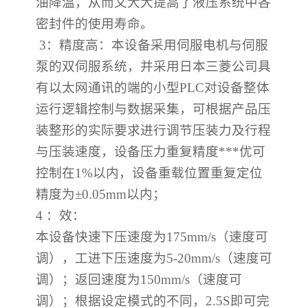
油降温，从而又大大提高了液压系统中各
密封件的使用寿命。
3
：精度高：本设备采用伺服电机与伺服
泵的双伺服系统，并采用日本三菱公司具
有以太网通讯的端的小型
PLC
对设备整体
运行逻辑控制与数据采集，可根据产品压
装整形的实际要求进行调节压装力及行程
与压装速度，设备压力重复精度
***
优可
控制在
1%
以内，设备重载位置重复定位
精度为
±0.05mm
以内；
4
：效：
本设备快速下压速度为
175mm/s
（速度可
调），工进下压速度为
5-20mm/s
（速度可
调）；返回速度为
150mm/s
（速度可
调）；根据设定模式的不同，
2.5S
即可完