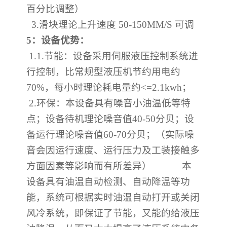
百分比调整）
3.
滑块理论上升速度
50-150MM/S
可调
5
：设备优势：
1.1.
节能：设备采用伺服液压控制系统进
行控制，比常规型液压机节约用电约
70%
，每小时理论耗电量约
<=2.1kwh
；
2.
环保：本设备具有噪音小油温低等特
点；设备待机理论噪音值
40-50
分贝；设
备运行理论噪音值
60-70
分贝；（实际噪
音会因运行速度、运行压力及工装接触多
方面因素等影响而有所差异）
本
设备具有油温自动检测、自动降温等功
能，系统可根据实时油温自动打开或关闭
风冷系统，即保证了节能，又能的给液压