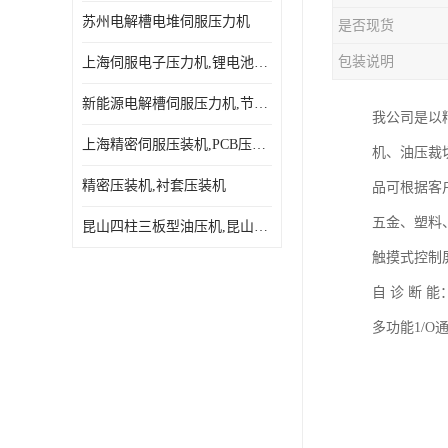
苏州电解槽电堆伺服压力机
是否现货
包装说明
上海伺服电子压力机,锂电池伺服压力机 用途广发操作简单
新能源电解槽伺服压力机,节能效果达80%以上
我公司是以精
上海精密伺服压装机,PCB压接机,线路板压接机
机、油压裁
精密压装机,衬套压装机
品可根据客
五金、塑料
昆山四柱三板型油压机,昆山精密伺服压力机
触摸式控制
自 诊 断
多功能1/