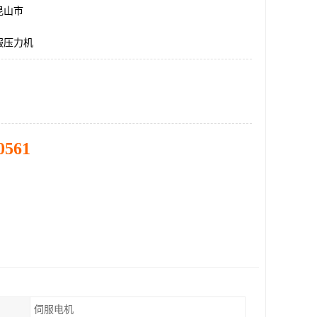
昆山市
服压力机
0561
伺服电机