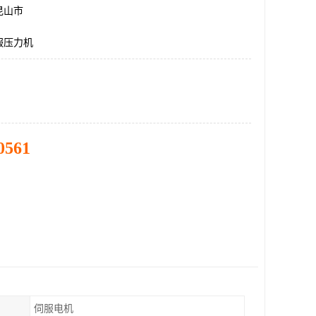
昆山市
服压力机
0561
伺服电机