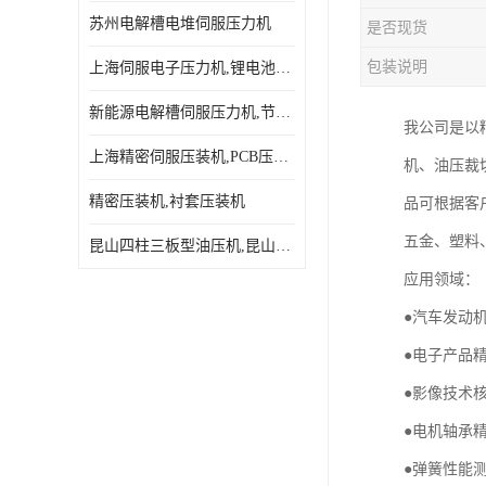
苏州电解槽电堆伺服压力机
是否现货
包装说明
上海伺服电子压力机,锂电池伺服压力机 用途广发操作简单
新能源电解槽伺服压力机,节能效果达80%以上
我公司是以精
上海精密伺服压装机,PCB压接机,线路板压接机
机、油压裁
精密压装机,衬套压装机
品可根据客
五金、塑料
昆山四柱三板型油压机,昆山精密伺服压力机
应用领域：
●汽车发动
●电子产品
●影像技术
●电机轴承
●弹簧性能