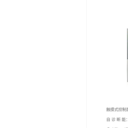
触摸式控制
自 诊 断