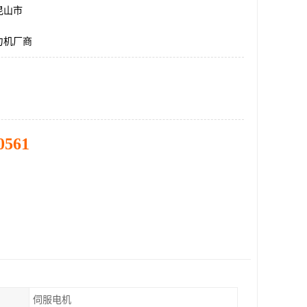
昆山市
力机厂商
0561
伺服电机