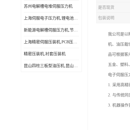
苏州电解槽电堆伺服压力机
是否现货
包装说明
上海伺服电子压力机,锂电池伺服压力机 用途广发操作简单
新能源电解槽伺服压力机,节能效果达80%以上
我公司是以精
上海精密伺服压装机,PCB压接机,线路板压接机
机、油压裁
精密压装机,衬套压装机
品可根据客
五金、塑料
昆山四柱三板型油压机,昆山精密伺服压力机
电子伺服压
1. 采用高
2. 与传统
3. 机器