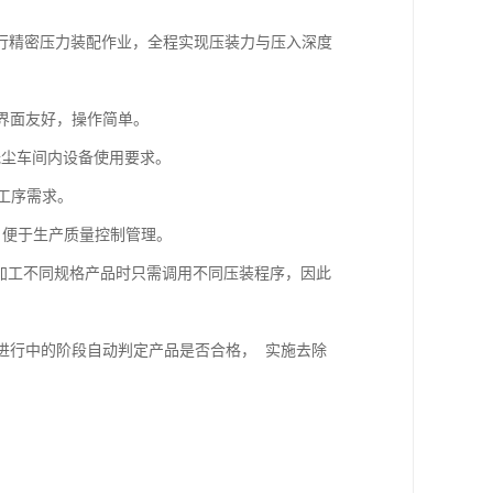
行精密压力装配作业，全程实现压装力与压入深度
，界面友好，操作简单。
足无尘车间内设备使用要求。
的工序需求。
性，便于生产质量控制管理。
 加工不同规格产品时只需调用不同压装程序，因此
业进行中的阶段自动判定产品是否合格， 实施去除