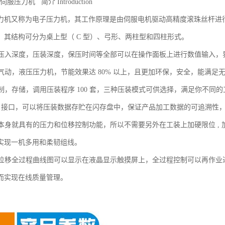
伺服压力机 简介 Introduction
力机又称为电子压力机，其工作原理是由伺服电机驱动高精度滚珠丝杆进
。其结构可分为桌上型（ C 型）、弓形、两柱型和四柱形式。
力，压入深度，压装深度，保压时间等全部可以在操作面板上进行数值输入
传统气动，液压压力机，节能效果达 80% 以上，且更加环保，安全，能满
定制，存储，调用压装程序 100 套，三种压装模式可供选择，满足你不同
 USB 接口，可以将压装数据存贮在闪存盘中，保证产品加工数据的可追溯
机器本身就具有的压力和位移控制功能，所以不需要另外在工装上加硬限位 ,
实现一机多用和柔韧组线。
力与位移全过程曲线图可以显示在液晶显示触摸屏上，全过程控制可以再作
而实现在线质量管理。