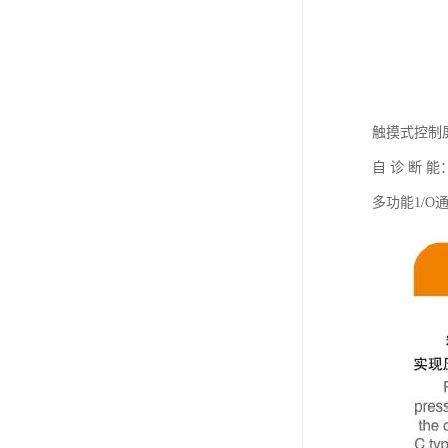
触摸式控制
自 诊 断
多功能1/